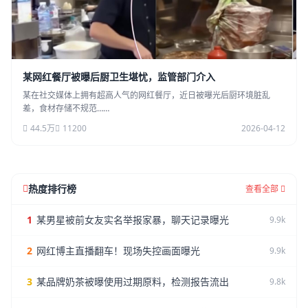
某网红餐厅被曝后厨卫生堪忧，监管部门介入
某在社交媒体上拥有超高人气的网红餐厅，近日被曝光后厨环境脏乱
差，食材存储不规范……
44.5万
11200
2026-04-12
热度排行榜
查看全部
1
某男星被前女友实名举报家暴，聊天记录曝光
9.9k
2
网红博主直播翻车！现场失控画面曝光
9.9k
3
某品牌奶茶被曝使用过期原料，检测报告流出
9.8k