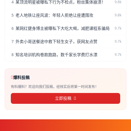
4
某顶流明星被曝私下行为不检点，粉丝集体崩溃！
9.8k
5
老人地铁让座风波：年轻人拒绝让座遭围攻
9.8k
6
某网红健身博主被曝私下大吃大喝，减肥课程系骗局
9.7k
7
外卖小哥送餐途中救下轻生女子，获网友点赞
9.7k
8
知名培训机构卷款跑路，数千家长学费打水漂
9.7k
爆料投稿
有料爆料？欢迎向我们投稿，经核实后将第一时间发布！
立即投稿