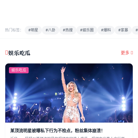
热门标签：
#明星
#八卦
#热搜
#娱乐圈
#爆料
#家暴
娱乐吃瓜
更多
娱乐吃瓜
某顶流明星被曝私下行为不检点，粉丝集体崩溃！