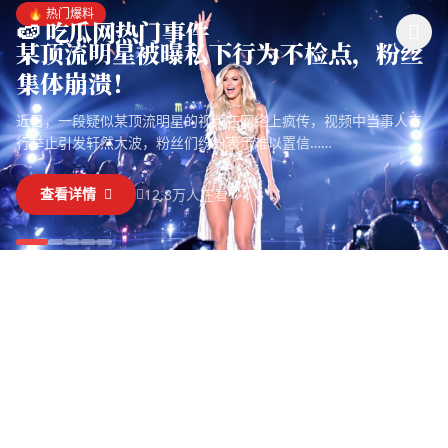
跳过导航
吃瓜网热门事件
🔥 热门爆料
🍉 吃瓜网热门事件
某顶流明星被曝私下行为不检点，粉丝
集体崩溃！
近日，一段疑似某顶流明星的视频在网络上疯传，视频中当事人言
行举止引发轩然大波，粉丝们纷纷表示难以置信……
查看详情
12.8万人在看