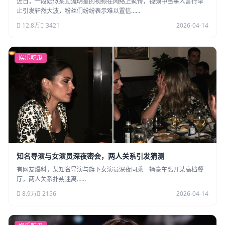
近日，一段疑似某顶流明星的视频在网络上疯传，视频中当事人言行举
止引发轩然大波，粉丝们纷纷表示难以置信……
12.8万
3421
2026-04-14
娱乐吃瓜
知名导演与女演员深夜密会，两人关系引发猜测
有网友爆料，某知名导演与旗下女演员深夜同乘一辆豪车离开某高档餐
厅，两人关系扑朔迷离……
8.9万
2156
2026-04-14