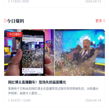
17.8万
4500
2026-04-13
今日爆料
更多
今日爆料
网红博主直播翻车！现场失控画面曝光
某拥有千万粉丝的网红博主在直播带货过程中突然情绪失控，对助播大
声咆哮，画面令人震惊……
45.6万
12300
2026-04-14