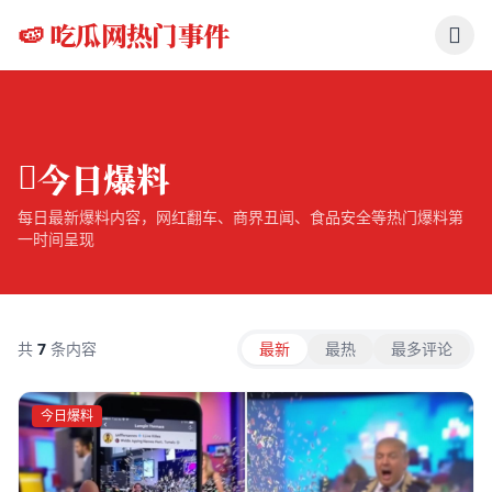
跳过导航
首页
🍉 吃瓜网热门事件
今日爆料
今日爆料
每日最新爆料内容，网红翻车、商界丑闻、食品安全等热门爆料第
一时间呈现
共
7
条内容
最新
最热
最多评论
今日爆料