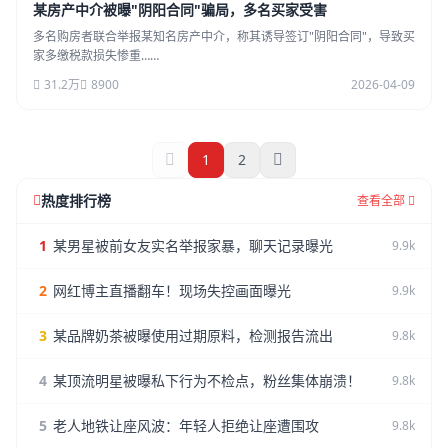
某房产中介被曝"阴阳合同"骗局，多名买家受害
多名购房者联合举报某知名房产中介，称其诱导签订"阴阳合同"，导致买
家多缴税款损失惨重……
31.2万
8900
2026-04-09
1
2
热度排行榜
查看全部
1
某男星被前女友实名举报家暴，聊天记录曝光
9.9k
2
网红博主直播翻车！现场失控画面曝光
9.9k
3
某品牌奶茶被曝使用过期原料，检测报告流出
9.8k
4
某顶流明星被曝私下行为不检点，粉丝集体崩溃！
9.8k
5
老人地铁让座风波：年轻人拒绝让座遭围攻
9.8k