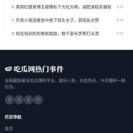
6
某网红健身博主被曝私下大吃大喝，减肥课程系骗局
9.7k
7
外卖小哥送餐途中救下轻生女子，获网友点赞
9.7k
8
知名培训机构卷款跑路，数千家长学费打水漂
9.7k
🍉 吃瓜网热门事件
全网最新最全吃瓜爆料平台，娱乐八卦、社会热点、今日爆料一网
打尽。
栏目导航
首页