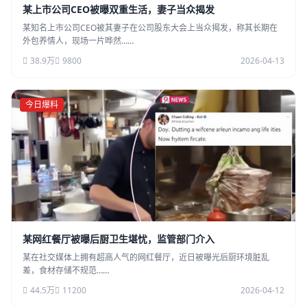
某上市公司CEO被曝双重生活，妻子当众揭发
某知名上市公司CEO被其妻子在公司股东大会上当众揭发，称其长期在
外包养情人，现场一片哗然……
38.9万
9800
2026-04-13
今日爆料
某网红餐厅被曝后厨卫生堪忧，监管部门介入
某在社交媒体上拥有超高人气的网红餐厅，近日被曝光后厨环境脏乱
差，食材存储不规范……
44.5万
11200
2026-04-12