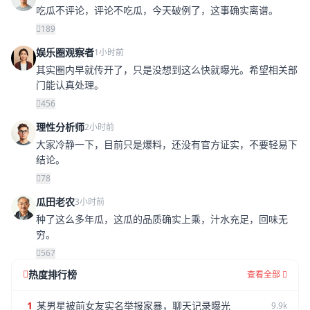
吃瓜不评论，评论不吃瓜，今天破例了，这事确实离谱。
189
娱乐圈观察者
1小时前
其实圈内早就传开了，只是没想到这么快就曝光。希望相关部
门能认真处理。
456
理性分析师
2小时前
大家冷静一下，目前只是爆料，还没有官方证实，不要轻易下
结论。
78
瓜田老农
3小时前
种了这么多年瓜，这瓜的品质确实上乘，汁水充足，回味无
穷。
567
热度排行榜
查看全部
1
某男星被前女友实名举报家暴，聊天记录曝光
9.9k