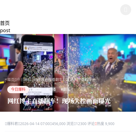
跳过导航
🍉 吃瓜网热门事件
首页
post
首页
今日爆料
网红博主直播翻车！现场失控画面曝光
今日爆料
#网红
#直播
#翻车
网红博主直播翻车！现场失控画面曝光
爆料君
2026-04-14 07:00
456,000 浏览
12300 评论
热度 9,900