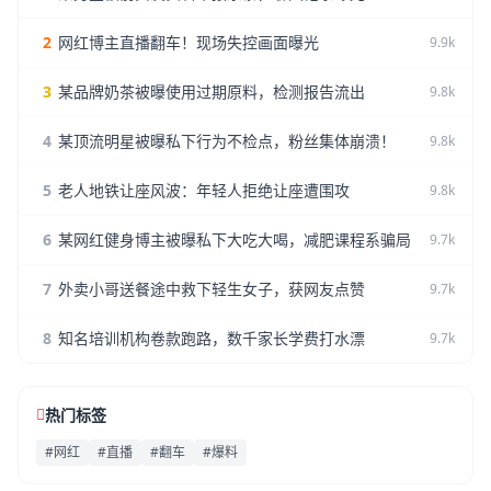
2
网红博主直播翻车！现场失控画面曝光
9.9k
3
某品牌奶茶被曝使用过期原料，检测报告流出
9.8k
4
某顶流明星被曝私下行为不检点，粉丝集体崩溃！
9.8k
5
老人地铁让座风波：年轻人拒绝让座遭围攻
9.8k
6
某网红健身博主被曝私下大吃大喝，减肥课程系骗局
9.7k
7
外卖小哥送餐途中救下轻生女子，获网友点赞
9.7k
8
知名培训机构卷款跑路，数千家长学费打水漂
9.7k
热门标签
#网红
#直播
#翻车
#爆料