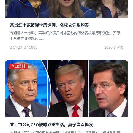
某当红小花被曝学历造假，名校文凭系购买
有知情人士爆料，某当红女演员对外宣称的海外名校学历系伪造，实际
上从未在该校就读……
51.2万
15800
2026-04-10
今日爆料
某上市公司CEO被曝双重生活，妻子当众揭发
某知名上市公司CEO被其妻子在公司股东大会上当众揭发，称其长期在