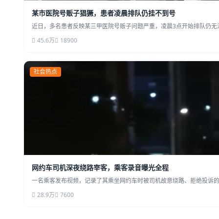
某市医院号贩子猖獗，患者凌晨排队仍挂不到号
近日，多名患者反映某三甲医院号贩子问题严重，凌晨3点开始排队仍无
45.6万
18900
社会热点
网约车司机深夜绕路宰客，乘客录音曝光全程
一名乘客发布视频，记录了其乘坐网约车时被司机故意绕路、拒绝投诉的
28.9万
7600