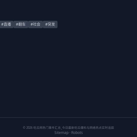
#直播
#翻车
#社会
#突发
© 2026 吃瓜网热门事件汇总_今日最新吃瓜爆料与网络热点实时追踪
Sitemap
·
Robots