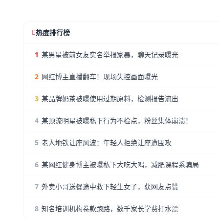
热度排行榜
1
某男星被前女友实名举报家暴，聊天记录曝光
2
网红博主直播翻车！现场失控画面曝光
3
某品牌奶茶被曝使用过期原料，检测报告流出
4
某顶流明星被曝私下行为不检点，粉丝集体崩溃！
5
老人地铁让座风波：年轻人拒绝让座遭围攻
6
某网红健身博主被曝私下大吃大喝，减肥课程系骗局
7
外卖小哥送餐途中救下轻生女子，获网友点赞
8
知名培训机构卷款跑路，数千家长学费打水漂