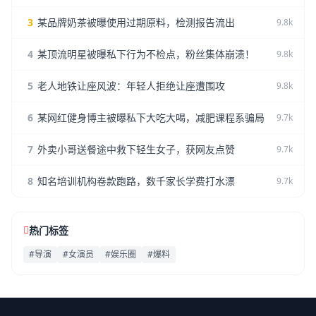
3
某品牌奶茶被曝使用过期原料，检测报告流出
9.8k
4
某顶流明星被曝私下行为不检点，粉丝集体崩溃！
9.8k
5
老人地铁让座风波：年轻人拒绝让座遭围攻
9.8k
6
某网红健身博主被曝私下大吃大喝，减肥课程系骗局
9.7k
7
外卖小哥送餐途中救下轻生女子，获网友点赞
9.7k
8
知名培训机构卷款跑路，数千家长学费打水漂
9.7k
热门标签
#导演
#女演员
#娱乐圈
#爆料