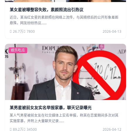
某女星被曝整容失败，素颜照流出引热议
近日，某当红女星的素颜照在网络上流传，与其精修后的公开形象差距
悬殊，网友纷纷热议……
26.7万
7800
2026-04-13
娱乐吃瓜
某男星被前女友实名举报家暴，聊天记录曝光
某人气男星被前女友在社交媒体上实名举报，称其在恋爱期间多次对其
实施家暴，并附上大量聊天记录……
89.2万
34500
2026-04-12