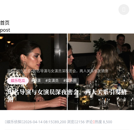
跳过导航
🍉 吃瓜网热门事件
首页
post
首页
娱乐吃瓜
知名导演与女演员深夜密会，两人关系引发猜测
娱乐吃瓜
#导演
#女演员
#娱乐圈
知名导演与女演员深夜密会，两人关系引发猜
测
娱乐侦探
2026-04-14 08:15
89,200 浏览
2156 评论
热度 8,500