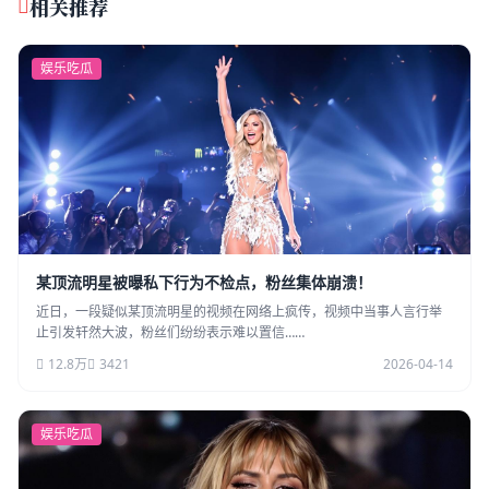
相关推荐
娱乐吃瓜
某顶流明星被曝私下行为不检点，粉丝集体崩溃！
近日，一段疑似某顶流明星的视频在网络上疯传，视频中当事人言行举
止引发轩然大波，粉丝们纷纷表示难以置信……
12.8万
3421
2026-04-14
娱乐吃瓜