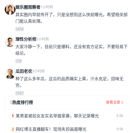
娱乐圈观察者
1小时前
其实圈内早就传开了，只是没想到这么快就曝光。希望相关部
门能认真处理。
456
理性分析师
2小时前
大家冷静一下，目前只是爆料，还没有官方证实，不要轻易下
结论。
78
瓜田老农
3小时前
种了这么多年瓜，这瓜的品质确实上乘，汁水充足，回味无
穷。
567
热度排行榜
查看全部
1
某男星被前女友实名举报家暴，聊天记录曝光
9.9k
2
网红博主直播翻车！现场失控画面曝光
9.9k